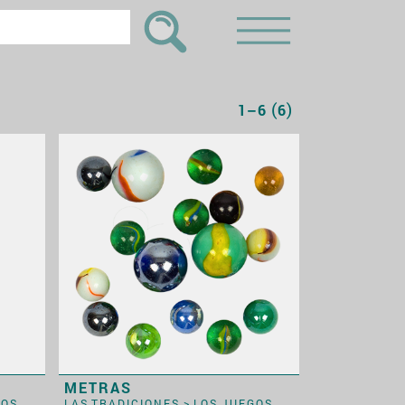
(
)
1–6
6
METRAS
GOS
LAS TRADICIONES
>
LOS JUEGOS