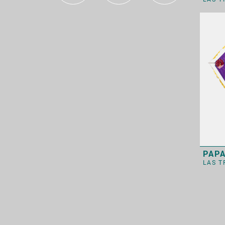
el campo
la casa
la ciudad
el cuerpo
el deporte
la escuela
la familia
PAP
LAS 
la naturaleza
la persona
el trabajo