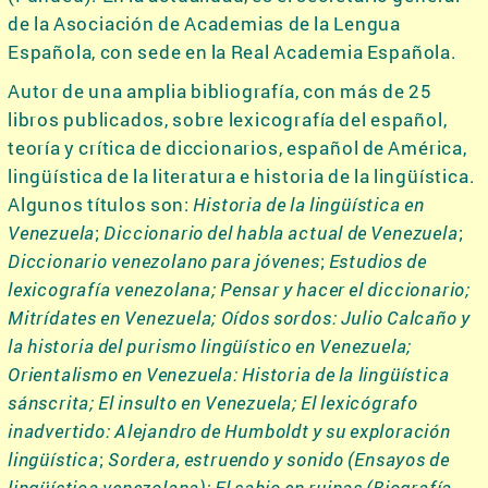
de la Asociación de Academias de la Lengua
Española, con sede en la Real Academia Española.
Autor de una amplia bibliografía, con más de 25
libros publicados, sobre lexicografía del español,
teoría y crítica de diccionarios, español de América,
lingüística de la literatura e historia de la lingüística.
Algunos títulos son:
Historia de la lingüística en
Venezuela
;
Diccionario del habla actual de Venezuela
;
Diccionario venezolano para jóvenes
;
Estudios de
lexicografía venezolana; Pensar y hacer el diccionario;
Mitrídates en Venezuela; Oídos sordos: Julio Calcaño y
la historia del purismo lingüístico en Venezuela;
Orientalismo en Venezuela: Historia de la lingüística
sánscrita;
El insulto en Venezuela; El lexicógrafo
inadvertido: Alejandro de Humboldt y su exploración
lingüística
;
Sordera, estruendo y sonido (Ensayos de
lingüística venezolana); El sabio en ruinas (Biografía