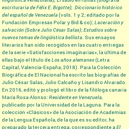
escrituraria de Félix E. Bigotte)
;
Diccionario histórico
del español de Venezuela
(vols. 1 y 2; editado por la
Fundación Empresas Polar y Bid & co);
Laceración y
salvación (Sobre Julio César Salas)
;
Estudios sobre
nuevos temas de lingüística bellista
. Sus ensayos
literarios han sido recogidos en las cuatro entregas
de la serie «Satisfacciones imaginarias», la última de
ellas bajo el título de
Los años alemanes
(Letra
Capital, Valencia-España, 2018). Para la Colección
Biográfica de El Nacional ha escrito las biografías de
Julio César Salas, Julio Calcaño y Lisandro Alvarado.
En 2016, editó y prologó el libro de la filóloga canaria
María Rosa Alonso:
Residente en Venezuela
,
publicado por la Universidad de la Laguna. Para la
colección «Clásicos» de la Asociación de Academias
de la Lengua Española, de la que es su editor, ha
preparado la tercera entrega, correspondiente a
El