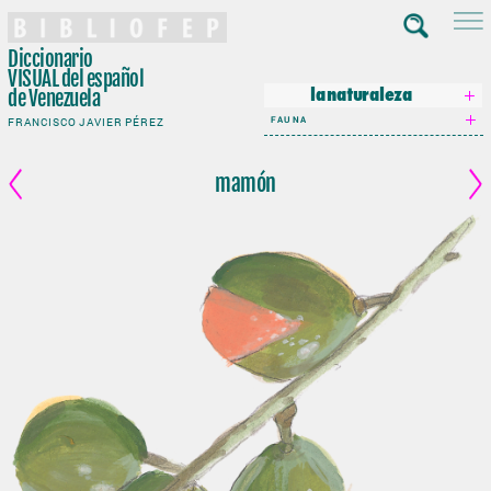
Diccionario
VISUAL
del español
de Venezuela
la naturaleza
FAUNA
FRANCISCO JAVIER PÉREZ
mamón