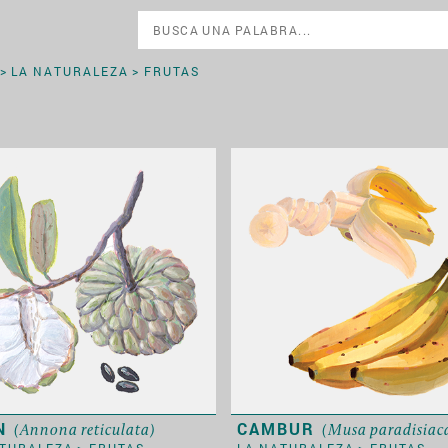
>
LA NATURALEZA
> FRUTAS
N
CAMBUR
(Annona reticulata)
(Musa paradisiac
ATURALEZA
>
FRUTAS
LA NATURALEZA
>
FRUTAS