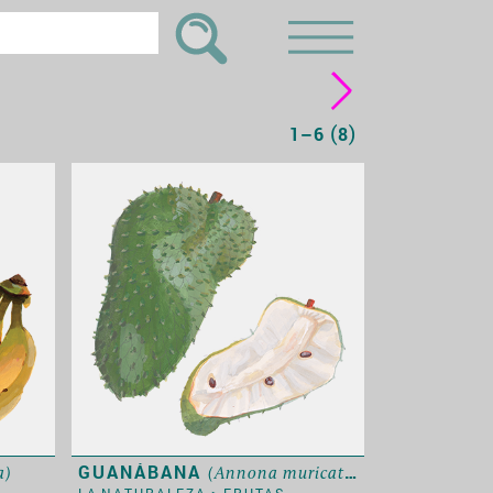
(
)
1–6
8
GUANÁBANA
a)
(Annona muricata)
LA NATURALEZA
>
FRUTAS