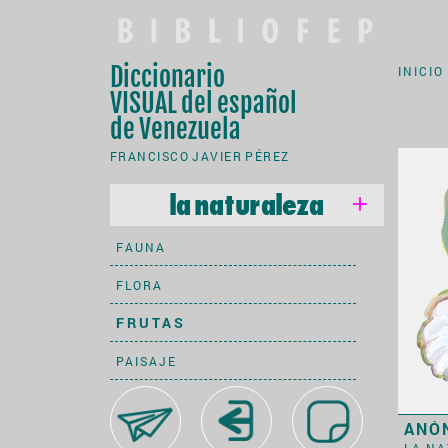
Diccionario
INICIO
VISUAL
del español
de Venezuela
FRANCISCO JAVIER PÉREZ
la naturaleza
FAUNA
FLORA
FRUTAS
PAISAJE
la alimentación
ANÓ
LA N