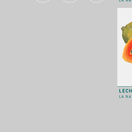
el campo
la casa
la ciudad
el cuerpo
el deporte
la escuela
la familia
LEC
LA N
la naturaleza
la persona
el trabajo