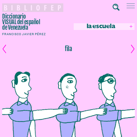
Diccionario
VISUAL
del español
de Venezuela
la escuela
FRANCISCO JAVIER PÉREZ
fila