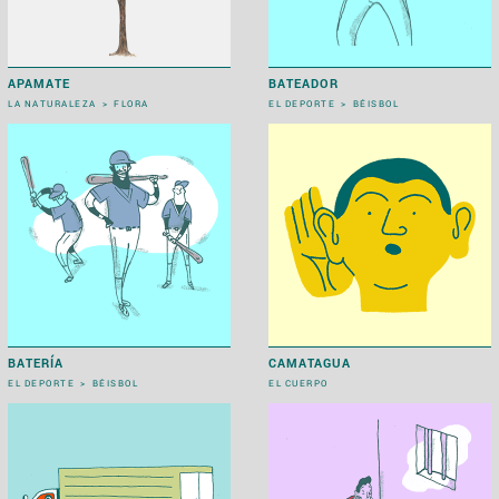
APAMATE
BATEADOR
LA NATURALEZA
>
FLORA
EL DEPORTE
>
BÉISBOL
BATERÍA
CAMATAGUA
EL DEPORTE
>
BÉISBOL
EL CUERPO