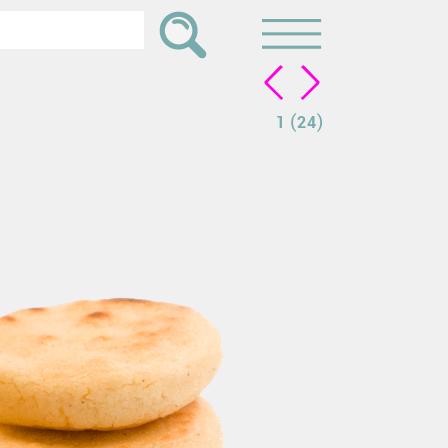
(
)
1
24