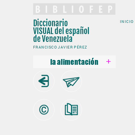
Diccionario
INICIO
VISUAL
del español
de Venezuela
FRANCISCO JAVIER PÉREZ
la alimentación
la alimentación
el campo
la casa
la ciudad