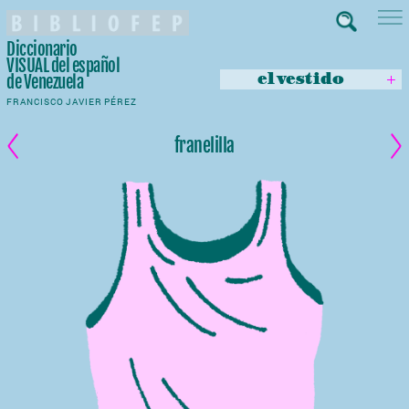
Diccionario
VISUAL
del español
de Venezuela
el vestido
FRANCISCO JAVIER PÉREZ
franelilla